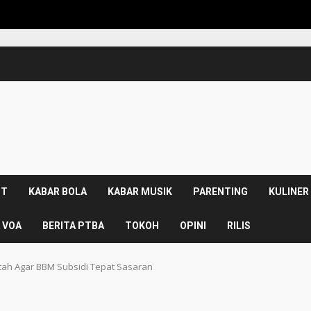
K
NT
KABAR BOLA
KABAR MUSIK
PARENTING
KULINER
 VOA
BERITA PTBA
TOKOH
OPINI
RILIS
ah Agar BBM Subsidi Tepat Sasaran