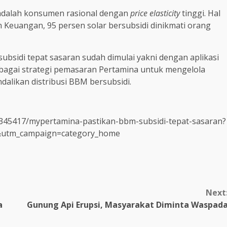
 adalah konsumen rasional dengan
price elasticity
tinggi. Hal
 Keuangan, 95 persen solar bersubsidi dinikmati orang
bsidi tepat sasaran sudah dimulai yakni dengan aplikasi
bagai strategi pemasaran Pertamina untuk mengelola
alikan distribusi BBM bersubsidi.
a/3345417/mypertamina-pastikan-bbm-subsidi-tepat-sasaran?
&utm_campaign=category_home
Next
a
Gunung Api Erupsi, Masyarakat Diminta Waspad