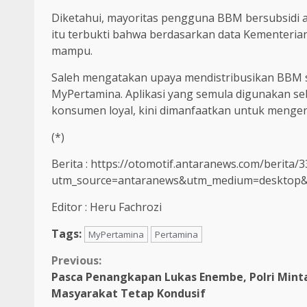
Diketahui, mayoritas pengguna BBM bersubsidi
itu terbukti bahwa berdasarkan data Kementerian
mampu.
Saleh mengatakan upaya mendistribusikan BBM su
MyPertamina. Aplikasi yang semula digunakan se
konsumen loyal, kini dimanfaatkan untuk mengend
(*)
Berita : https://otomotif.antaranews.com/berit
utm_source=antaranews&utm_medium=desktop
Editor : Heru Fachrozi
Tags:
MyPertamina
Pertamina
Continue
Previous:
Pasca Penangkapan Lukas Enembe, Polri Mint
Reading
Masyarakat Tetap Kondusif