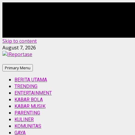
Skip to content
August 7, 2026
Primary Menu
BERITA UTAMA
TRENDING
ENTERTAINMENT
KABAR BOLA
KABAR MUSIK
PARENTING
KULINER
KOMUNITAS
GAYA