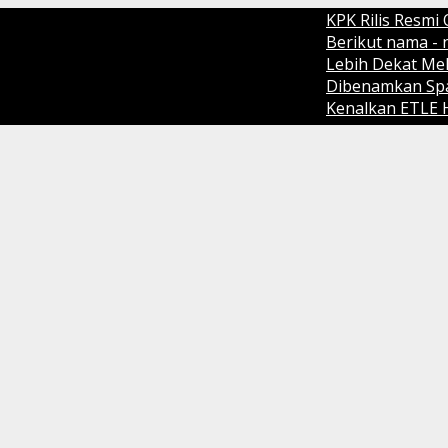
KPK Rilis Resmi Oper
Berikut nama - nama
Lebih Dekat Melihat
Dibenamkan Spanyol 1
Kenalkan ETLE Handhel