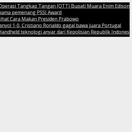
asi Tangkap Tangan (OTT) Bupati Muara Enim Edison
 pemenang PSSI Award
 Cara Makan Presiden Prabowo
-0, Cristiano Ronaldo gagal bawa juara Portugal
d teknologi anyar dari Kepolisian Republik Indonesia (Polr