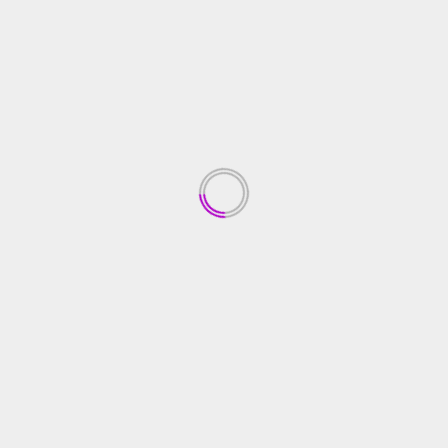
BERITA PTBA
Hadir Di INACRAFT, PTBA Bawa Produk Unggulan
Dari Binaan
July 27, 2026