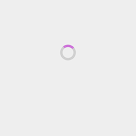
BERITA PTBA
Hadir Di INACRAFT, PTBA Bawa Produk Unggulan
Dari Binaan
July 27, 2026