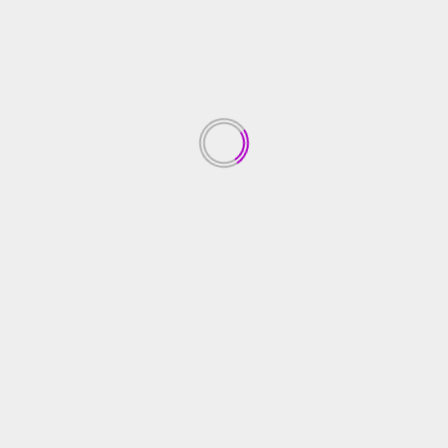
OPINI
Melihat DME Sebagai Pengganti LPG
ireportase
March 26, 2023
—– Sejak ditetapkan oleh Presiden Republik
Indonesia, H. Joko Widodo pada 17 November 2020
menjadi Proyek Strategis ...
Read More