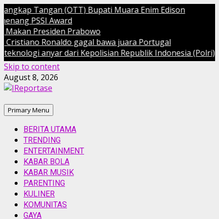
ngkap Tangan (OTT) Bupati Muara Enim Edison
ang PSSI Award
Makan Presiden Prabowo
istiano Ronaldo gagal bawa juara Portugal
ologi anyar dari Kepolisian Republik Indonesia (Polri)
Skip to content
August 8, 2026
Primary Menu
BERITA UTAMA
TRENDING
ENTERTAINMENT
KABAR BOLA
KABAR MUSIK
PARENTING
KULINER
KOMUNITAS
GAYA