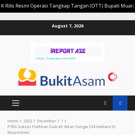
 Resmi Operasi Tangkap Tangan (OTT) Bupati Muara Enim E
Skip
August 7, 2026
to
content
PRIMARY
MENU
Home
2023
December
1
PTBA Sukses Pulihkan Daerah Aliran Sungai 234 Hektare Di
Muara Enim