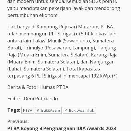
dan modern untuk semua. Kemudian SDGs poin 8,
yaitu menciptakan pekerjaan layak dan mendorong
pertumbuhan ekonomi.
Tak hanya di Kampung Rejosari Mataram, PTBA
telah membangun PLTS irigasi di 5 titik lokasi lain,
antara lain Talawi Mudik (Sawahlunto, Sumatera
Barat), Trimulyo (Pesawaran, Lampung), Tanjung
Raja (Muara Enim, Sumatera Selatan), Karang Raja
(Muara Enim, Sumatera Selatan), dan Nanjungan
(Lahat, Sumatera Selatan). Total kapasitas
terpasang 6 PLTS irigasi ini mencapai 192 kWp. (*)
Berita & Foto : Humas PTBA
Editor : Deni Pebriando
Tags:
PTBA
PTBukitAsam
PTBukitAsamTbk
Continue
Previous:
PTBA Boyong 4 Penghargaan IDIA Awards 2023