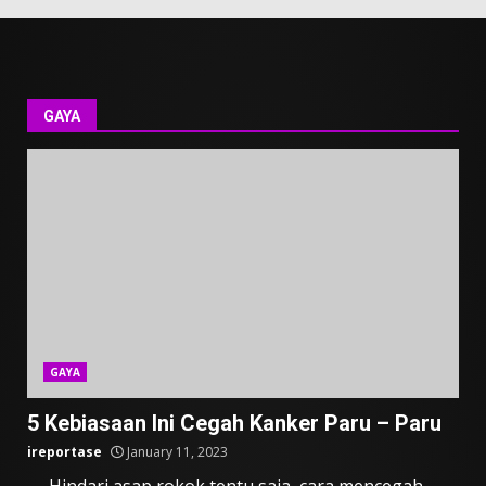
GAYA
GAYA
5 Kebiasaan Ini Cegah Kanker Paru – Paru
ireportase
January 11, 2023
— Hindari asap rokok tentu saja, cara mencegah