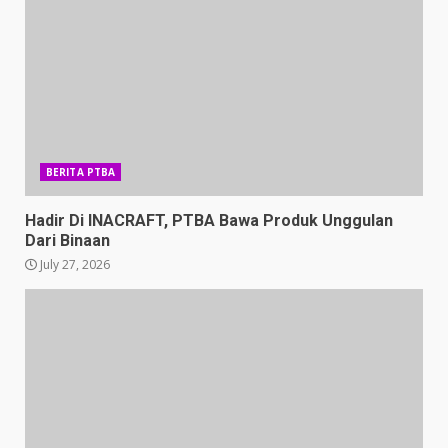
BERITA PTBA
Hadir Di INACRAFT, PTBA Bawa Produk Unggulan
Dari Binaan
July 27, 2026