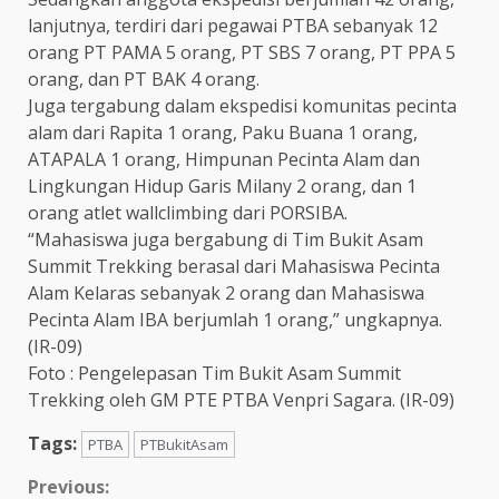
lanjutnya, terdiri dari pegawai PTBA sebanyak 12
orang PT PAMA 5 orang, PT SBS 7 orang, PT PPA 5
orang, dan PT BAK 4 orang.
Juga tergabung dalam ekspedisi komunitas pecinta
alam dari Rapita 1 orang, Paku Buana 1 orang,
ATAPALA 1 orang, Himpunan Pecinta Alam dan
Lingkungan Hidup Garis Milany 2 orang, dan 1
orang atlet wallclimbing dari PORSIBA.
“Mahasiswa juga bergabung di Tim Bukit Asam
Summit Trekking berasal dari Mahasiswa Pecinta
Alam Kelaras sebanyak 2 orang dan Mahasiswa
Pecinta Alam IBA berjumlah 1 orang,” ungkapnya.
(IR-09)
Foto : Pengelepasan Tim Bukit Asam Summit
Trekking oleh GM PTE PTBA Venpri Sagara. (IR-09)
Tags:
PTBA
PTBukitAsam
Continue
Previous: