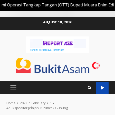
kap Tangan (OTT) Bupati Muara Enim Edison
Berikut 
Skip
August 10, 2026
to
content
PRIMARY
MENU
Home
2023
February
1
42 Ekspeditor Jelajahi 6 Puncak Gunung